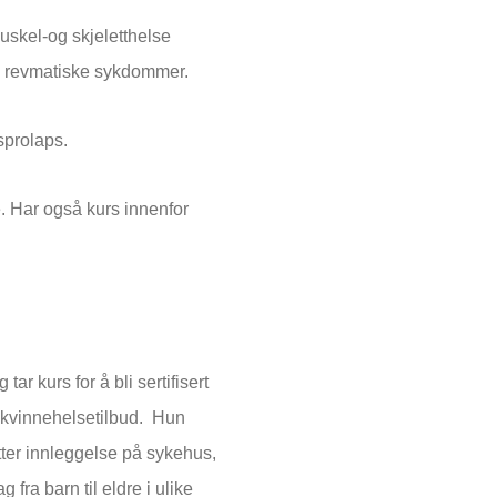
skel-og skjeletthelse
se, revmatiske sykdommer.
sprolaps.
. Har også kurs innenfor
ar kurs for å bli sertifisert
 kvinnehelsetilbud. Hun
etter innleggelse på sykehus,
fra barn til eldre i ulike