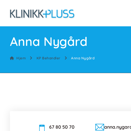
Anna Nygård
Hjem
KP Behandler
Anna Nygård
67 80 50 70
anna.nygard