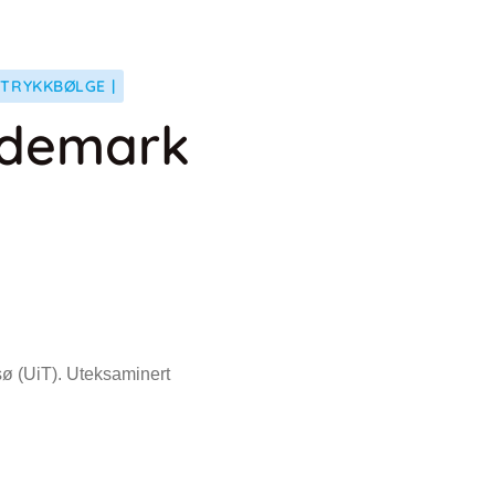
 TRYKKBØLGE |
ndemark
msø (UiT). Uteksaminert