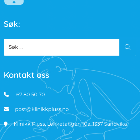
Søk:
Kontakt oss
67 80 50 70
post@klinikkpluss.no
Klinikk Pluss, Løkketangen 10a, 1337 Sandvika