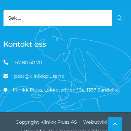
Søk etter:
SØK
Kontakt oss
67 80 50 70
post@klinikkpluss.no
Klinikk Pluss, Løkketangen 10a, 1337 Sandvika
Copyright Klinikk Pluss AS | Webutvikling: