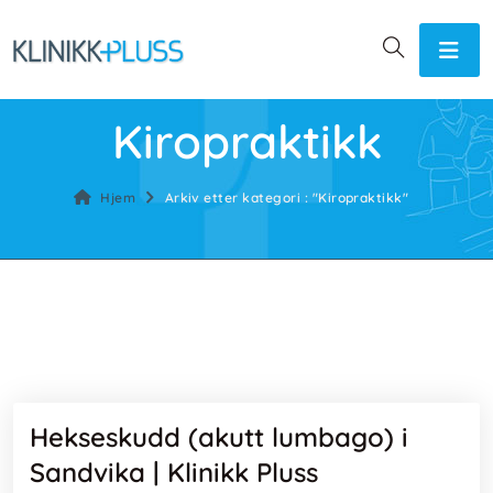
Kiropraktikk
Hjem
Arkiv etter kategori : "Kiropraktikk"
Hekseskudd (akutt lumbago) i
Sandvika | Klinikk Pluss