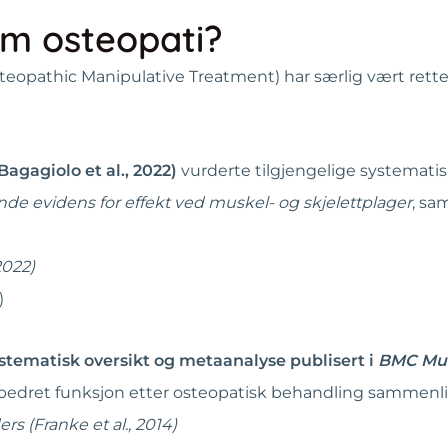
om osteopati?
eopathic Manipulative Treatment) har særlig vært rettet
Bagagiolo et al., 2022)
vurderte tilgjengelige systematis
nde evidens for effekt ved muskel- og skjelettplager
, sa
2022)
)
stematisk oversikt og metaanalyse publisert i
BMC Mus
rbedret funksjon etter osteopatisk behandling sammenli
s (Franke et al., 2014)