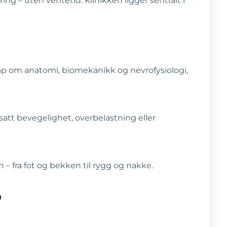
 – uten ventetid. Klinikken ligger sentralt i
kap om anatomi, biomekanikk og nevrofysiologi,
tt bevegelighet, overbelastning eller
 fra fot og bekken til rygg og nakke.
?