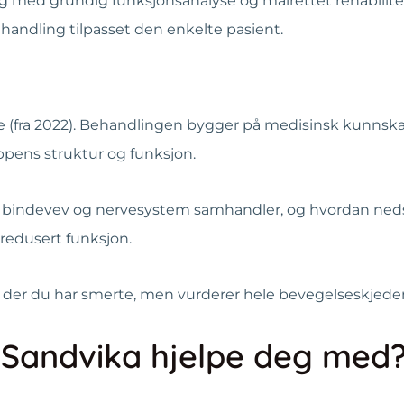
ed grundig funksjonsanalyse og målrettet rehabilitering
handling tilpasset den enkelte pasient.
rge (fra 2022). Behandlingen bygger på medisinsk kunns
ens struktur og funksjon.
 bindevev og nervesystem samhandler, og hvordan nedsa
redusert funksjon.
er du har smerte, men vurderer hele bevegelseskjeden –
 Sandvika hjelpe deg med