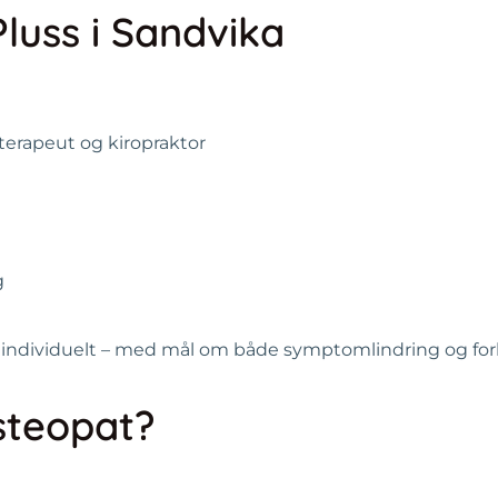
Pluss i Sandvika
terapeut og kiropraktor
g
s individuelt – med mål om både symptomlindring og forb
steopat?