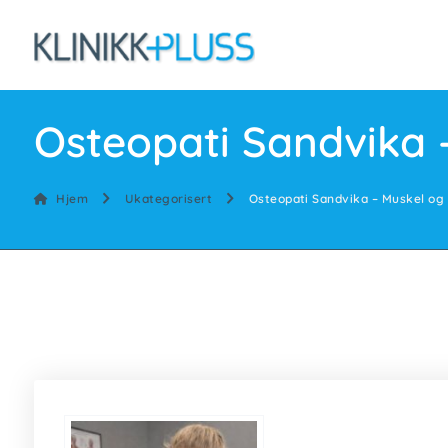
Osteopati Sandvika – 
Hjem
Ukategorisert
Osteopati Sandvika – Muskel og s