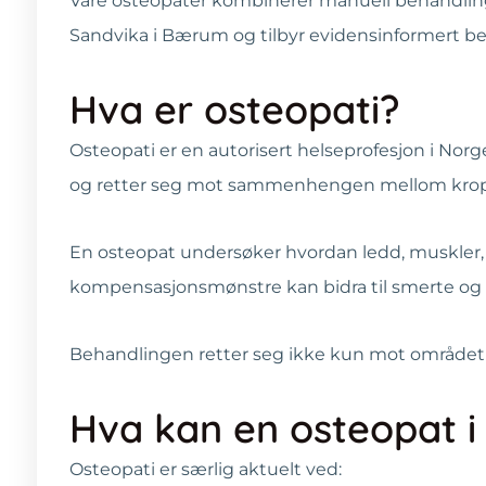
Våre osteopater kombinerer manuell behandling m
Sandvika i Bærum og tilbyr evidensinformert be
Hva er osteopati?
Osteopati er en autorisert helseprofesjon i No
og retter seg mot sammenhengen mellom kropp
En osteopat undersøker hvordan ledd, muskler,
kompensasjonsmønstre kan bidra til smerte og 
Behandlingen retter seg ikke kun mot området d
Hva kan en osteopat i
Osteopati er særlig aktuelt ved: