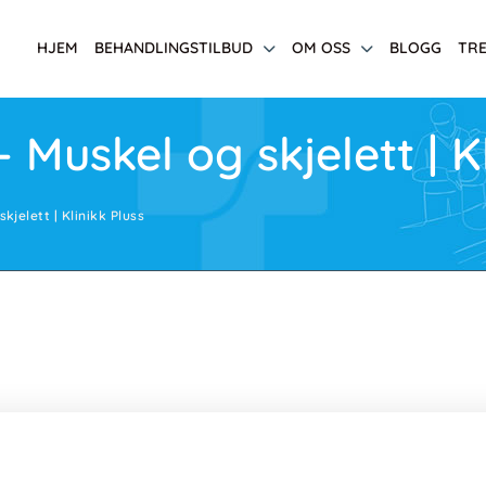
HJEM
BEHANDLINGSTILBUD
OM OSS
BLOGG
TR
Muskel og skjelett | Kl
kjelett | Klinikk Pluss